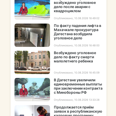
возбуждено уголовное
дело после аварии с
квадроциклом
Опубликовано, 10.08.2026 16:49:02
По факту падения лифта в
Махачкале прокуратура
Дагестана возбудила
уголовное дело
Опубликовано, 10.08.2026 16:48:00
Возбуждено уголовное
дело по факту смерти
малолетнего ребенка
Опубликовано, 10.08.2026 16:45:09
В Дагестане увеличили
единовременные выплаты
при заключении контракта
с Минобороны РФ
Опубликовано, 10.08.2026 13:33:28
Продолжается приём
заявок в республиканскую
кадровую программу