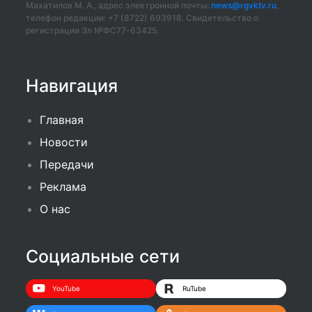
Махатилов М. А., адрес электронной почты:
news@rgvktv.ru
,
телефон редакции: +7 (8722) 693918. Свидетельство о
регистрации Эл №ФС77-63425.
Навигация
Главная
Новости
Передачи
Реклама
О нас
Социальные сети
YouTube
RuTube