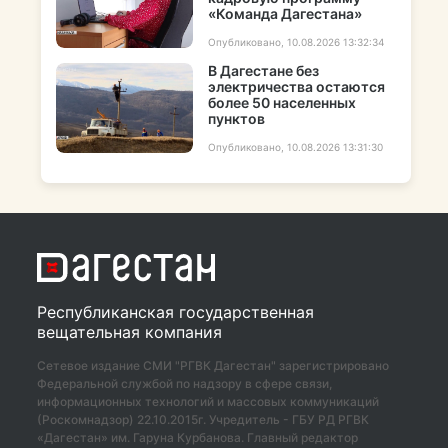
«Команда Дагестана»
Опубликовано, 10.08.2026 13:32:34
В Дагестане без
электричества остаются
более 50 населенных
пунктов
Опубликовано, 10.08.2026 13:31:30
Республиканская государственная
вещательная компания
Сетевое издание СМИ "РГВК Дагестан" зарегистрировано
Федеральной службой по надзору в сфере связи,
информационных технологий и массовых коммуникаций
(Роскомнадзор) 22.10.2015г. Учредитель - ГБУ РД РГВК
«Дагестан» им. Гаруна Курбанова. Главный редактор